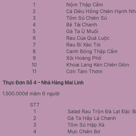
1
Nộm Thập Cẩm
2
Cá Diêu Hồng Chiên Hạnh N
3
Tôm Sú Chiên Sù
4
Bê Tái Chanh
5
Gà Ta Ủ Muối
6
Rau Của Quả Luộc
7
Rau Bí Xào Tỏi
8
Canh Bóng Thập Cẩm
9
Xôi Hoàng Phố
10
Khoai Lang Kén Chiên Giòn
11
Cơn Tám Thơm
Thực Đơn Số 4 – Nhà Hàng Mai Linh
1.500.000đ mâm 6 người
STT
1
Salad Rau Trộn Đà Lạt Đặc Bi
2
Gà Ta Hấp Lá Chanh
3
Tôm Sú Hập Xả
4
Mực Chiên Bơ