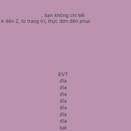
h nhật tại nhà Hà Nội
, bạn không chỉ tiết
A đến Z, từ trang trí, thực đơn đến phục
ĐVT
đĩa
đĩa
đĩa
đĩa
đĩa
đĩa
đĩa
bát