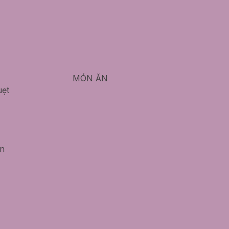
MÓN ĂN
uẹt
ân