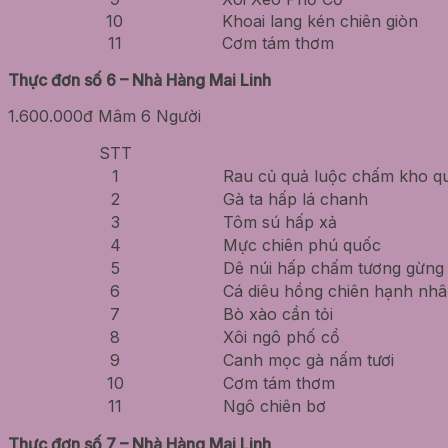
10
Khoai lang kén chiên giòn
11
Cơm tám thơm
Thực đơn số 6 – Nhà Hàng Mai Linh
1.600.000đ Mâm 6 Người
STT
1
Rau củ quả luộc chấm kho q
2
Gà ta hấp lá chanh
3
Tôm sú hấp xả
4
Mực chiên phú quốc
5
Dê núi hấp chấm tương gừng
6
Cá diêu hồng chiên hạnh nh
7
Bò xào cần tỏi
8
Xôi ngô phố cổ
9
Canh mọc gà nấm tươi
10
Cơm tám thơm
11
Ngô chiên bơ
Thực đơn số 7 – Nhà Hàng Mai Linh